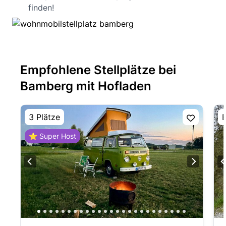
finden!
Empfohlene Stellplätze bei
Bamberg mit Hofladen
3 Plätze
E
⭐ Super Host