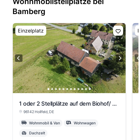
Wohnmobilstellplätze bei
Bamberg
Einzelplatz
E
1 oder 2 Stellplätze auf dem Biohof/ Fränkische Schweiz an der Wiesent
96142 Hollfeld
, DE
Wohnmobil & Van
Wohnwagen
Dachzelt