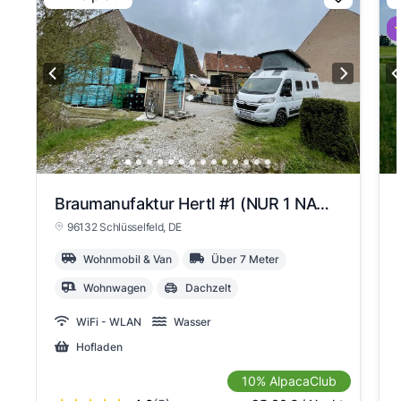
⭐
Braumanufaktur Hertl #1 (NUR 1 NACHT BUCHEN)
96132 Schlüsselfeld
, DE
Wohnmobil & Van
Über 7 Meter
Wohnwagen
Dachzelt
WiFi - WLAN
Wasser
Hofladen
10% AlpacaClub