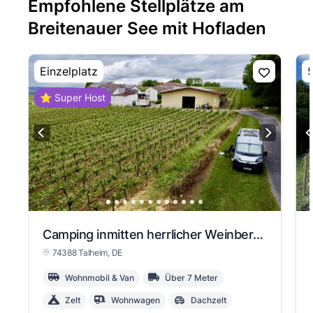
Empfohlene Stellplätze am
Breitenauer See mit Hofladen
Einzelplatz
5
⭐ Super Host
Camping inmitten herrlicher Weinberge
74388 Talheim
, DE
Wohnmobil & Van
Über 7 Meter
Zelt
Wohnwagen
Dachzelt