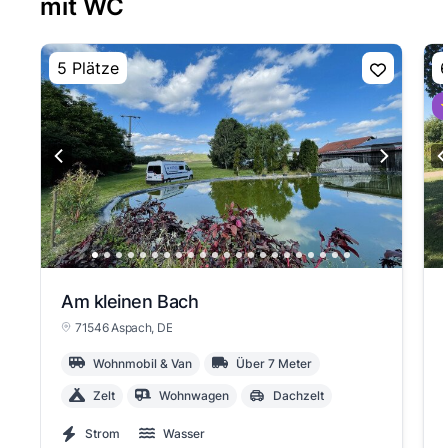
mit WC
5 Plätze
6
⭐
Am kleinen Bach
71546 Aspach
, DE
Wohnmobil & Van
Über 7 Meter
Zelt
Wohnwagen
Dachzelt
Strom
Wasser