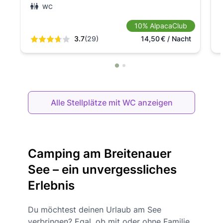
WC
10% AlpacaClub
3.7
(29)
14,50
€
/ Nacht
Alle Stellplätze mit WC anzeigen
Camping am Breitenauer
See – ein unvergessliches
Erlebnis
Du möchtest deinen Urlaub am See
verbringen? Egal, ob mit oder ohne Familie