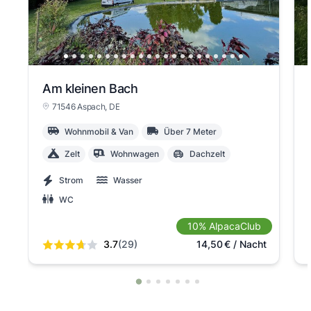
Am kleinen Bach
71546 Aspach
, DE
Wohnmobil & Van
Über 7 Meter
Zelt
Wohnwagen
Dachzelt
Strom
Wasser
WC
10% AlpacaClub
3.7
(29)
14,50
€
/ Nacht