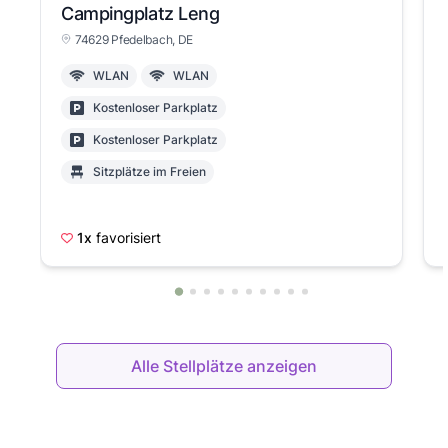
Campingplatz Leng
74629 Pfedelbach, DE
WLAN
WLAN
Kostenloser Parkplatz
Kostenloser Parkplatz
Sitzplätze im Freien
Kostenloser Parkplatz in der Straße
Hunde in der Nebensaison erlaubt
1x
favorisiert
Alle Stellplätze anzeigen