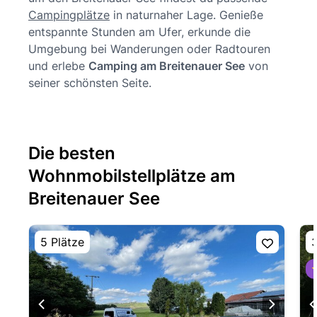
Campingplätze
in naturnaher Lage. Genieße
entspannte Stunden am Ufer, erkunde die
Umgebung bei Wanderungen oder Radtouren
und erlebe
Camping am Breitenauer See
von
seiner schönsten Seite.
Die besten
Wohnmobilstellplätze am
Breitenauer See
5 Plätze
3
⭐