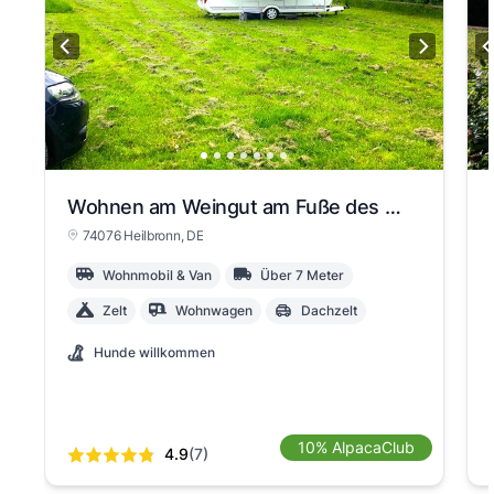
Wohnen am Weingut am Fuße des Wartbergs
74076 Heilbronn
, DE
Wohnmobil & Van
Über 7 Meter
Zelt
Wohnwagen
Dachzelt
Hunde willkommen
10% AlpacaClub
4.9
(7)