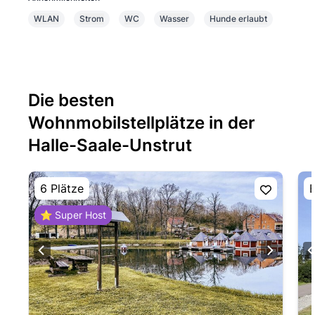
WLAN
Strom
WC
Wasser
Hunde erlaubt
Die besten
Wohnmobilstellplätze in der
Halle-Saale-Unstrut
6 Plätze
E
⭐ Super Host