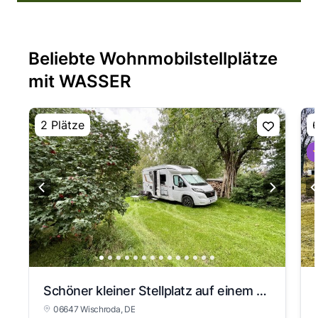
Beliebte Wohnmobilstellplätze
mit WASSER
2 Plätze
6
⭐
Schöner kleiner Stellplatz auf einem kleinen Pferdehof
06647 Wischroda
, DE