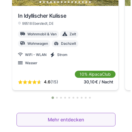
In Idyllischer Kulisse
99518 Eberstedt
, DE
Wohnmobil & Van
Zelt
Wohnwagen
Dachzelt
WiFi - WLAN
Strom
Wasser
10% AlpacaClub
4.6
(15)
30,10
€
/ Nacht
Mehr entdecken