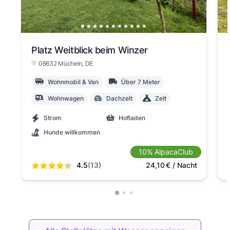
Platz Weitblick beim Winzer
06632 Mücheln
, DE
Wohnmobil & Van
Über 7 Meter
Wohnwagen
Dachzelt
Zelt
Strom
Hofladen
Hunde willkommen
10% AlpacaClub
4.5
(13)
24,10
€
/ Nacht