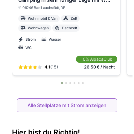
06246 Bad Lauchstädt
, DE
Wohnmobil & Van
Zelt
Wohnwagen
Dachzelt
Strom
Wasser
WC
10% AlpacaClub
4.1
(15)
26,50
€
/ Nacht
Alle Stellplätze mit Strom anzeigen
Hier bist du Richtig!