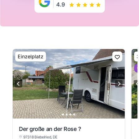
4.9
Einzelplatz
3
⭐
Der große an der Rose ?
97318 Biebelried
, DE