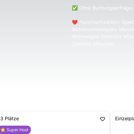
✅ Ohne Buchungsanfrage: 
❤️ Favoritenfunktion: Speic
Wohnmobilstellplatz Münc
Wohnwagen Stellplatz Mün
Zeltplatz München
3 Plätze
Einzelpl
⭐ Super Host