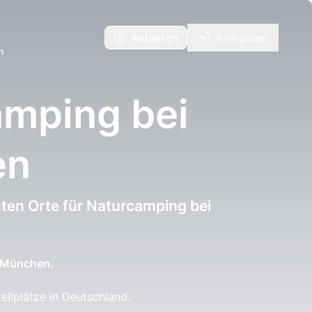
Anbieten
Anmelden
n
amping bei
en
ten Orte für Naturcamping bei
München
.
lplätze in Deutschland.