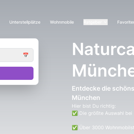
Unterstellplätze
Wohnmobile
Ratgeber
Favorite
Naturc
📅
Münch
Entdecke die schöns
München
Hier bist Du richtig:
✅ Die größte Auswahl bei
✅ Über 3000 Wohnmobilstel