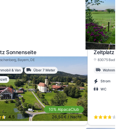
atz Sonnenseite
Zeltplatz Hof 
rschenberg
, Bayern
, DE
83075 Bad Feilnbac
mobil & Van
Über 7 Meter
Wohnmobil & V
zelt
Strom
Was
WC
Feuerstelle
10% AlpacaClub
4.5
(29)
26,50
€
/ Nacht
3.8
(8