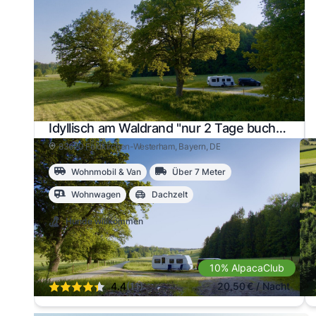
Idyllisch am Waldrand "nur 2 Tage buchbar"
83620 Feldkirchen-Westerham
, Bayern
, DE
Wohnmobil & Van
Über 7 Meter
Wohnwagen
Dachzelt
Hunde willkommen
10% AlpacaClub
4.4
(11)
20,50
€
/ Nacht