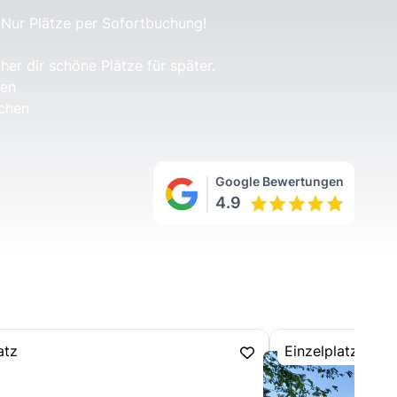
Nur Plätze per Sofortbuchung!
her dir schöne Plätze für später.
hen
chen
Google Bewertungen
4.9
atz
Einzelplatz