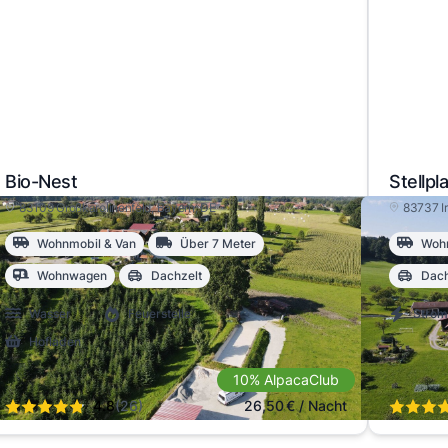
Bio-Nest
Stellpl
83109 Großkarolinenfeld
, Bayern
, DE
83737 I
Wohnmobil & Van
Über 7 Meter
Wohn
Wohnwagen
Dachzelt
Dach
Wasser
Feuerstelle
Strom
Hofladen
10% AlpacaClub
4.8
(26)
26,50
€
/ Nacht