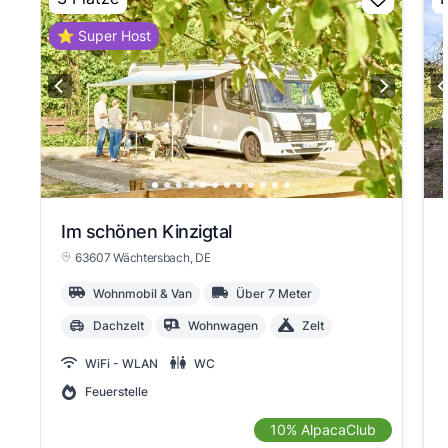
⭐ Super Host
Im schönen Kinzigtal
63607 Wächtersbach
, DE
Wohnmobil & Van
Über 7 Meter
Dachzelt
Wohnwagen
Zelt
WiFi - WLAN
WC
Feuerstelle
10% AlpacaClub