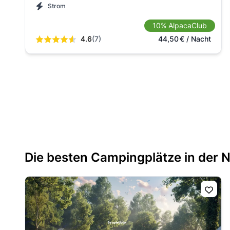
Strom
10% AlpacaClub
4.6
(7)
44,50
€
/ Nacht
Die besten Campingplätze in der 