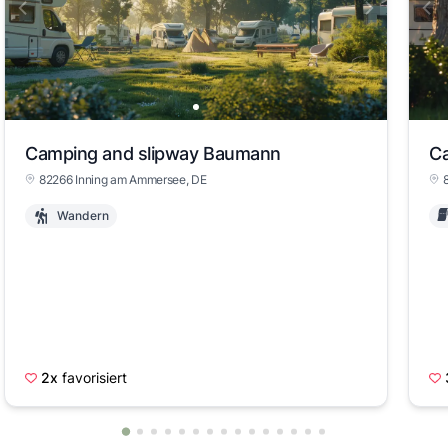
View slide 1
View 
Camping and slipway Baumann
Ca
82266 Inning am Ammersee, DE
Wandern
2x
favorisiert