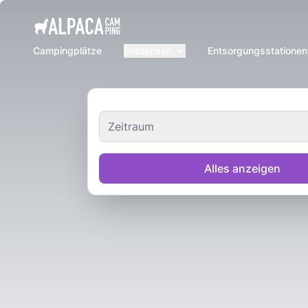
e menu
Campingplätze
Entdecken
Entsorgungsstationen
Zeitraum
Alles anzeigen