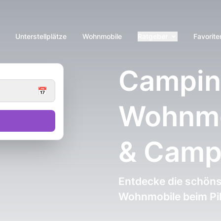
Unterstellplätze
Wohnmobile
Ratgeber
Favorite
Camping
📅
Wohnmob
& Camp
Entdecke die schöns
Wohnmobile beim Pi