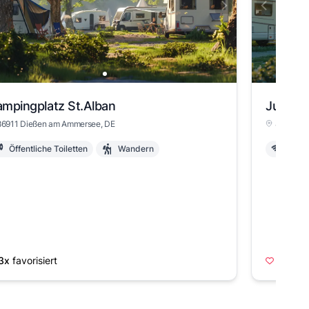
slide 1
mpingplatz St.Alban
Jugend
86911 Dießen am Ammersee, DE
82291 M
Öffentliche Toiletten
Wandern
WLA
3x
favorisiert
1x
favo