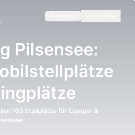
Anbieten
Anmelden
n
 Pilsensee:
ilstellplätze
ingplätze
ten 165 Stellplätze für Camper &
lsensee