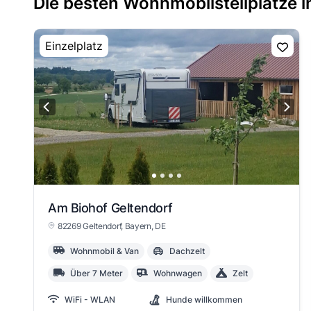
Die besten Wohnmobilstellplätze i
Einzelplatz
Am Biohof Geltendorf
82269 Geltendorf
, Bayern
, DE
Wohnmobil & Van
Dachzelt
Über 7 Meter
Wohnwagen
Zelt
WiFi - WLAN
Hunde willkommen