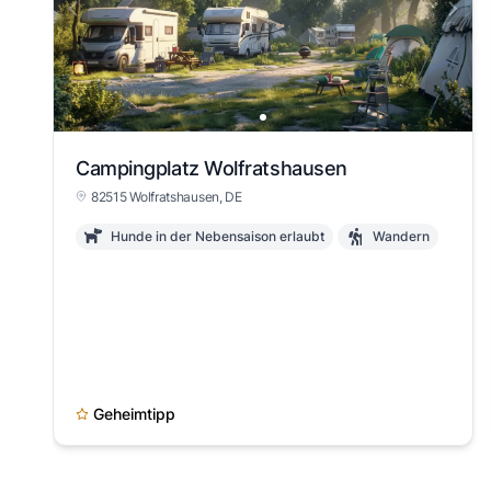
View slide 1
Campingplatz Wolfratshausen
82515 Wolfratshausen, DE
Hunde in der Nebensaison erlaubt
Wandern
Geheimtipp