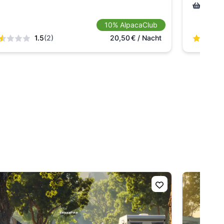
Hoflad
10% AlpacaClub
1.5
(2)
20,50
€
/ Nacht