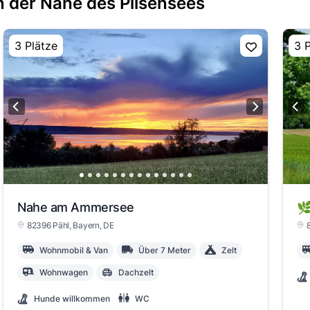
n der Nähe des Pilsensees
3 Plätze
3 
Nahe am Ammersee
82396 Pähl
, Bayern
, DE
Wohnmobil & Van
Über 7 Meter
Zelt
Wohnwagen
Dachzelt
Hunde willkommen
WC