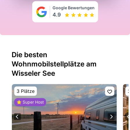
Google Bewertungen
4.9
Die besten
Wohnmobilstellplätze am
Wisseler See
3 Plätze
2
⭐ Super Host