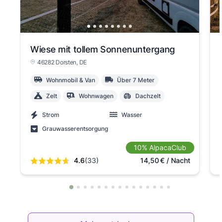
View slide 1
View slide 2
View slide 3
View slide 4
View slide 5
View slide 6
View slide 7
View slide 8
View slide 9
View slide 10
View slide 11
View slide 12
View slide 13
Wiese mit tollem Sonnenuntergang
46282 Dorsten
, DE
Wohnmobil & Van
Über 7 Meter
Zelt
Wohnwagen
Dachzelt
Strom
Wasser
Grauwasserentsorgung
10% AlpacaClub
4.6
(33)
14,50
€
/ Nacht