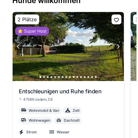
Hunde willkommen
2 Plätze
2
⭐ Super Host
Entschleunigen und Ruhe finden
47589 Uedem
, DE
Wohnmobil & Van
Zelt
Wohnwagen
Dachzelt
Strom
Wasser