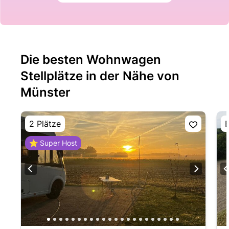
Die besten Wohnwagen
Stellplätze in der Nähe von
Münster
2 Plätze
E
⭐ Super Host