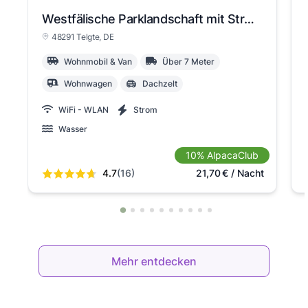
Westfälische Parklandschaft mit Strom
48291 Telgte
, DE
Wohnmobil & Van
Über 7 Meter
Wohnwagen
Dachzelt
WiFi - WLAN
Strom
Wasser
10% AlpacaClub
4.7
(16)
21,70
€
/ Nacht
Mehr entdecken