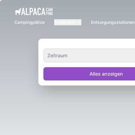
e menu
Campingplätze
Entdecken
Entsorgungsstationen
Zeitraum
Alles anzeigen