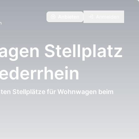
Anbieten
Anmelden
n
gen Stellplatz
ederrhein
ten Stellplätze für Wohnwagen beim