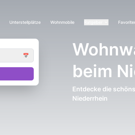
Unterstellplätze
Wohnmobile
Ratgeber
Favorite
Wohnwa
📅
beim Ni
Entdecke die schöns
Niederrhein