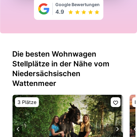
Google Bewertungen
4.9
Die besten Wohnwagen
Stellplätze in der Nähe vom
Niedersächsischen
Wattenmeer
3 Plätze
E