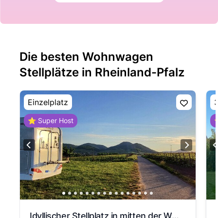
Die besten Wohnwagen
Stellplätze in Rheinland-Pfalz
Einzelplatz
3
⭐ Super Host
⭐
View slide 1
View slide 2
View slide 3
Idyllischer Stellplatz in mitten der Weinberge am Haardtrand