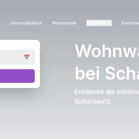
Unterstellplätze
Wohnmobile
Ratgeber
Favorite
Wohnwa
📅
bei Sch
Entdecke die schöns
Scharbeutz