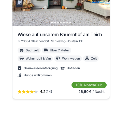
Wiese auf unserem Bauernhof am Teich
23684 Gleschendorf
, Schleswig-Holstein
, DE
Dachzelt
Über 7 Meter
Wohnmobil & Van
Wohnwagen
Zelt
Grauwasserentsorgung
Hofladen
Hunde willkommen
10% AlpacaClub
4.2
(14)
26,50
€
/ Nacht