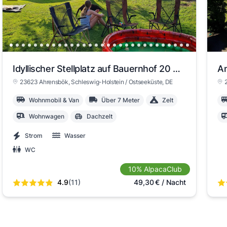
Idyllischer Stellplatz auf Bauernhof 20 min bis zur Ostsee #1 ALL INCLUSIVE
An
23623 Ahrensbök
, Schleswig-Holstein / Ostseeküste
, DE
Wohnmobil & Van
Über 7 Meter
Zelt
Wohnwagen
Dachzelt
Strom
Wasser
WC
10% AlpacaClub
4.9
(11)
49,30
€
/ Nacht