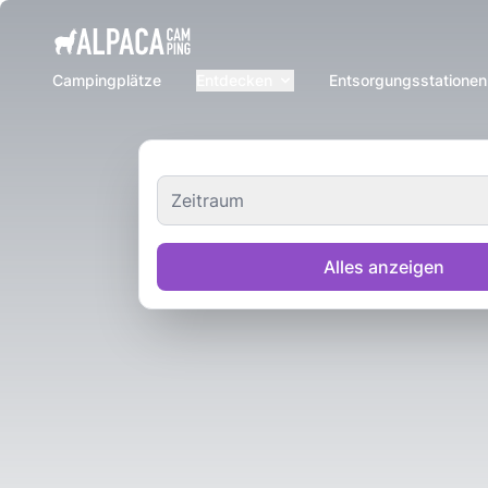
e menu
Campingplätze
Entdecken
Entsorgungsstationen
Zeitraum
Alles anzeigen