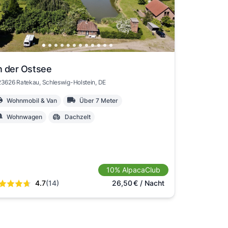
 der Ostsee
23626 Ratekau
, Schleswig-Holstein
, DE
Wohnmobil & Van
Über 7 Meter
Wohnwagen
Dachzelt
10% AlpacaClub
4.7
(14)
26,50
€
/ Nacht