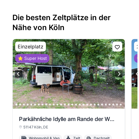
Die besten Zeltplätze in der
Nähe von Köln
Einzelplatz
2
⭐ Super Host
⭐
Parkähnliche Idylle am Rande der Wahner Heide zwischen Köln und Bonn
51147 Köln
, DE
Wohnmobil & Van
Zelt
Dachzelt