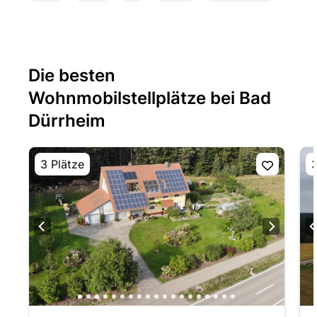
Die besten
Wohnmobilstellplätze bei Bad
Dürrheim
3 Plätze
3