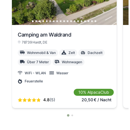
Camping am Waldrand
78739 Hardt
, DE
Wohnmobil & Van
Zelt
Dachzelt
Über 7 Meter
Wohnwagen
WiFi - WLAN
Wasser
Feuerstelle
10% AlpacaClub
4.8
(5)
20,50
€
/ Nacht